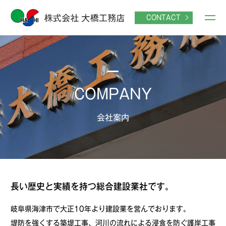
CONTACT
COMPANY
会社案内
長い歴史と実績を持つ総合建設業社です。
岐阜県海津市で大正10年より建設業を営んでおります。
堤防を強くする築堤工事、河川の流れによる浸食を防ぐ護岸工事